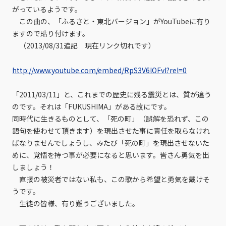
がっているようです。
この曲の、「ふるさと・東北バージョン」がYouTubeに有り
ますので貼り付けます。
（2013/08/31追記 現在リンク切れです）
http://www.youtube.com/embed/RpS3V6lOFvI?rel=0
「2011/03/11」と、これまでの歴史に残る震災とは、質が違う
のです。それは「FUKUSHIMA」がある故にです。
同時代に生きるものとして、「死の町」（誤解を恐れず、この
語句を使わせて頂きます）を現出させた事に責任を取らなけれ
ばなりませんでしょうし、みたび「死の町」を現出させないた
めに、覚悟を持つ事が必要になると思います。皆さん勇気を出
しましょう！
直接の被災者ではない私も、この歌から希望と勇気を戴けそ
うです。
生徒の皆様、有り難うございました。