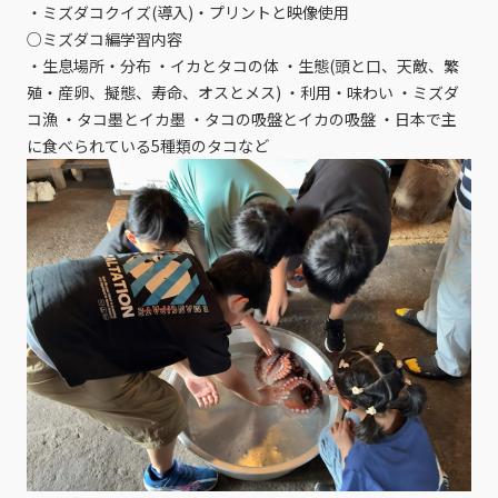
・ミズダコクイズ(導入)・プリントと映像使用
○ミズダコ編学習内容
・生息場所・分布 ・イカとタコの体 ・生態(頭と口、天敵、繁
殖・産卵、擬態、寿命、オスとメス) ・利用・味わい ・ミズダ
コ漁 ・タコ墨とイカ墨 ・タコの吸盤とイカの吸盤 ・日本で主
に食べられている5種類のタコなど