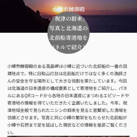
小樽市鰊御殿
「祝津の群来」
写真と北海道の
北前船寄港地を
パネルで紹介し
ます。
小樽市鰊御殿のある高島岬は小樽に近づいた北前船の一番の目
標地点で、特に日和山灯台は北前船だけではなく多くの漁師さ
んの安全を守る場所として大きな役割を果たしています。今回
は北海道の日本遺産の構成要素として寄港地をご紹介し、パネ
ルにあるQRコードから各地の日本遺産にまつわるエピソードや
寄港地の情報を得ていただきたく企画いたしました。今年、祝
津地域全般で見られたニシンの群来を見ると昔繫栄した漁場を
彷彿とさせます。写真と共に小樽の繁栄をもたらせた北前船が
小樽や石狩まで足を延ばした現状などの情報を是非ご覧くださ
い。