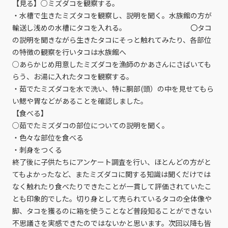
【見る】○ミズダコを観察する。
・水槽で生きたミズタコを観察し、説明を聞く。水族館の方が
輸送し浅めの水槽にタコを入れる。 〇タコ
の説明を聞きながら生きたタコにそっと触れてみたり、各部位
の特徴の観察を行いタコは水族館へ
○あらかじめ用意したミズダコを漁師のかあさんにさばいても
らう、お湯に入れたタコを観察する。
・茹でたミズダコを水で洗い、特に胴部(頭）の中を見せてもら
い鰓や胃などがあることを確認しました。
【食べる】
○茹でたミズダコの部位についての説明を聞く。
・色々な部位を食べる
・刺身をつくる
終了後に子供たちにアンケート調査を行い、ほとんどの方がと
てもよかったなど、またミズダコに関する知識は聞くだけでは
なく触れたり食べたりできたことが一貫して評価されていたこ
とも印象的でした。切り身として売られているタコの全体像や
脚、タコを獲るのに箱を使うことなど普段知ることができない
不思議さを実感できたのではないかと思います。次回以降も皆