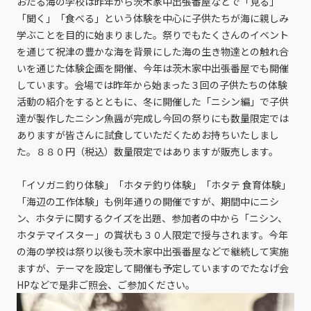
おたる海の学校は昨年から茨木家中出張番屋などで「見る」
「聞く」「食べる」という体験を中心に子供たちが海に親しみ
学ぶことを目的に始まりました。祭りでもたくさんのイベント
を通じて祝津の豊かな海を背景にした海の生き物達との触れ合
いを通じた体験企画を開催、今年は茨木家中出張番屋でも開催
しています。会場では昨年から始まった３回の子供たちの体験
活動の紹介をするとともに、冬に開催した「ニシン編」で子供
達が製作したニシン魚醤が完成し今回の祭りにも数量限定では
ありますが皆さんに試食していただくためお持ちいたしまし
た。８８０円（税込）数量限定ではありますが販売します。
「イソガニ釣り体験」「ホタテ釣り体験」「ホタテ 食育体験」
「海辺の工作体験」も例年通りの開催ですが、期間中にニシ
ン、ホタテに関するクイズを出題、参加者の中から「ニシン、
ホタテマイスター」の賞状も３０人限定で授与されます。今年
の海の学校は祭り以後も茨木家中出張番屋などで継続して実施
ますが、テーマを設定して開催も予定していますのでたなげ会
HPなどで是非ご照会、ご参加ください。