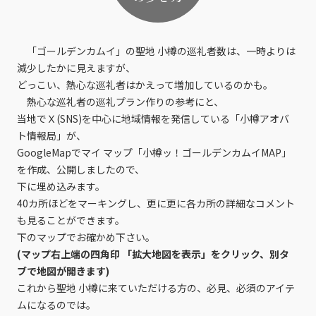
「ゴールデンカムイ」の聖地 小樽の巡礼者数は、一時よりは
減少したかに見えますが、
どっこい、熱心な巡礼者はかえって増加しているのかも。
熱心な巡礼者の巡礼プラン作りの参考にと、
当地でＸ(SNS)を中心に地域情報を発信している「小樽アオバ
ト情報局」が、
GoogleMapでマイ マップ「小樽ッ！ゴールデンカムイMAP」
を作成、公開しましたので、
下に埋め込みます。
40カ所ほどをマーキングし、更に更に各カ所の詳細なコメント
も見ることができます。
下のマップでお確かめ下さい。
(マップ右上端の四角印 「拡大地図を表示」をクリック、別タ
ブで地図が開きます)
これから聖地 小樽に来ていただける方の、必見、必須のアイテ
ムになるのでは。