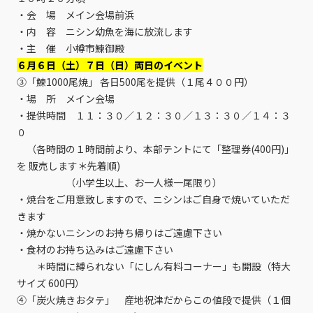
・会 場 メイン会場前浜
・内 容 ニシン幼魚を海に放流します
・主 催 小樽市鰊御殿
６月６日（土）７日（日）両日のイベント
③「鰊1000尾焼」 各日500尾を提供（１尾４００円）
・場 所 メイン会場
・提供時間 １１：３０／１２：３０／１３：３０／１４：３
０
（各時間の１時間前より、本部テントにて「整理券(400円)」
を 販売します＊先着順)
（小学生以上、お一人様一尾限り）
・焼台をご用意致しますので、ニシンはご自身で焼いていただ
きます
・焼かないニシンのお持ち帰りはご遠慮下さい
・食材のお持ち込みはご遠慮下さい
＊時間に縛られない「にしん有料コーナー」も開設（特大
サイズ 600円）
④「炭火焼きおタテ」 産地祝津だからこの値段で提供（１個