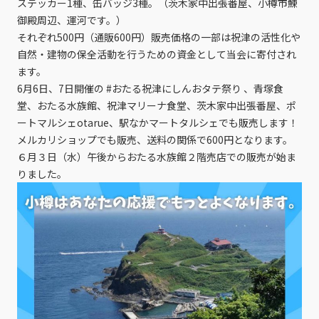
ステッカー1種、缶バッジ3種。（茨木家中出張番屋、小樽市鰊
御殿周辺、運河です。）
それぞれ500円（通販600円）販売価格の一部は祝津の活性化や
自然・建物の保全活動を行うための資金として当会に寄付され
ます。
6月6日、7日開催の #おたる祝津にしんおタテ祭り 、青塚食
堂、おたる水族館、祝津マリーナ食堂、茨木家中出張番屋、ポ
ートマルシェotarue、駅なかマートタルシェでも販売します！
メルカリショップでも販売、送料の関係で600円となります。
６月３日（水）午後からおたる水族館２階売店での販売が始ま
りました。