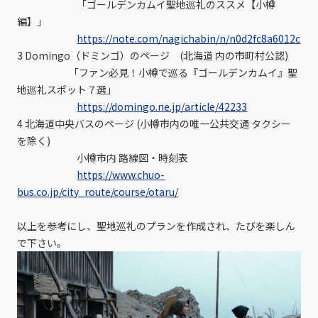
「ゴールデンカムイ聖地巡礼のススメ【小樽
編】」
https://note.com/nagichabin/n/n0d2fc8a6012c
3 Domingo（ドミンゴ）のページ (北海道 内の市町村公認)
「ファン必見！小樽で巡る『ゴールデンカムイ』聖
地巡礼スポット７選」
https://domingo.ne.jp/article/42233
4 北海道中央バスのページ (小樽市内の唯一公共交通 タクシー
を除く)
小樽市内 路線図・時刻表
https://www.chuo-
bus.co.jp/city_route/course/otaru/
以上を参考にし、聖地巡礼のプランを作成され、たびを楽しん
で下さい。