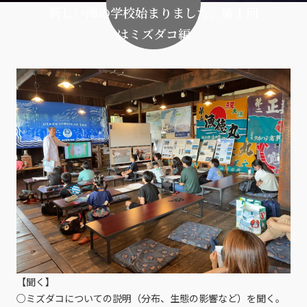
新しい海の学校始まりました。第１回
はミズダコ編
【聞く】
○ミズダコについての説明（分布、生態の影響など）を聞く。