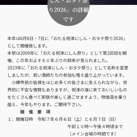
り2026」の詳細
です
本年は6月6日・7日に「おたる祝津にしん・おタテ祭り2026」
として開催致します。
本祭は2009年に「おたる祝津にしん祭り」として第1回目を開
催、この年およそ６０年ぶりの群来が見られました。
2023年に「おたる祝津にしん・おタテ祭り」として名称を変更
しましたが、若い漁師たちの参加も増え盛り上がっています。
小樽市民の皆様をはじめ多くの皆さまに支えられながら、世
界的に不安な情勢もありますが、祝津の海に来ておいしいもの
をたくさん食べて家族が楽しく過ごせますよう、物価高を乗り
越え、今年もやります。ご期待下さい。
開 催 要 項
１．開催日時 令和７年６月６日（土）と６月７日（日）
午前１０時～午後４時頃まで
（メイン会場の時間です）