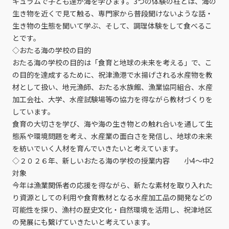
キュラムで子ども達が海を学びます。3つの体験の柱とは、海の
生き物を近くで見て触る、専門家から普段聞けないような話・
生き物の生態を聞いて学ぶ、そして、調理体験をして食べるこ
とです。
◇おたる海の学校の目的
おたる海の学校の目的は「食育と地球の未来を考える」で、こ
の目的を達成するために、祝津漁港で水揚げされる水産物を教
材として扱い、地元漁師、おたる水族館、漁業協同組合、水産
加工会社、大学、水産試験場等の協力を得ながら教材づくりを
しています。
食育の大切さを学び、海や海の生き物との触れ合いを通して生
態系や環境問題を考え、水産業の面白さを発信し、地球の未来
を紡いでいく人材を育んでいきたいと考えています。
◇２０２６年、新しいおたる海の学校の授業内容 小4～中2
対象
今年は漁業関係者の応援を得ながら、新たな素材を取り入れた
り資源としての利用や食育教材となる水産加工品の開発などの
可能性を探り、漁村の歴史文化・自然環境を活用し、祝津地区
の発展にも繋げていきたいと考えています。