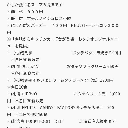
かした食べるスープの提供です
・価 格 ９００円
・提 供 ホテルノイシュロス小樽
・にしん群来バーガー ７００円 NEUガトーショコラ３００
円
⑧「各地からキッチンカー 7台が登場、おタテオリジナルメニ
ューを提供」
・（札幌)潮家 おタテバター串焼き９00円
＊各日50食限定
・(札幌)ましゅれ おタテソフトクリーム 650円
＊各日30食限定
・（札幌)麺処そめいよしの おタテラーメン（塩）1200円
＊各日10食
・(札幌)ⅭIERⅤO おタテクリーム煮 1,000
円 ＊各日30食限定
・(札幌)FRUITS ⅭANⅮY FAⅭTORYおタテから揚げ 700
円 ＊二日で限定50食
・(北広島)ⅬUⅭKY FOOⅮ ⅮEⅬI 北海道産大粒ホタテ