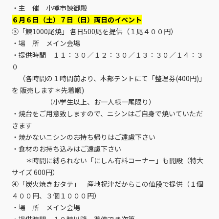
・主 催 小樽市鰊御殿
６月６日（土）７日（日）両日のイベント
③「鰊1000尾焼」 各日500尾を提供（１尾４００円）
・場 所 メイン会場
・提供時間 １１：３０／１２：３０／１３：３０／１４：３
０
（各時間の１時間前より、本部テントにて「整理券(400円)」
を 販売します＊先着順)
（小学生以上、お一人様一尾限り）
・焼台をご用意致しますので、ニシンはご自身で焼いていただ
きます
・焼かないニシンのお持ち帰りはご遠慮下さい
・食材のお持ち込みはご遠慮下さい
＊時間に縛られない「にしん有料コーナー」も開設（特大
サイズ 600円）
④「炭火焼きおタテ」 産地祝津だからこの値段で提供（１個
４００円、３個１０００円）
・場 所 メイン会場