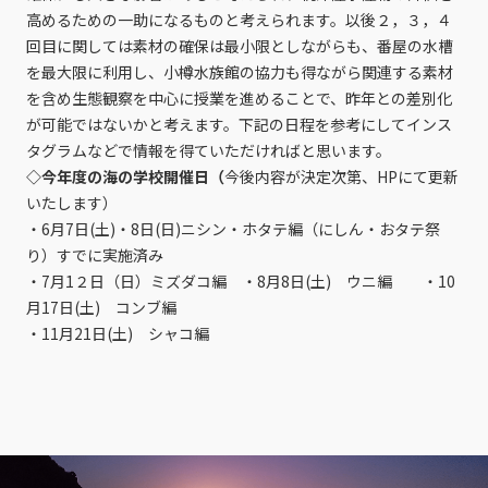
高めるための一助になるものと考えられます。以後２，３，４
回目に関しては素材の確保は最小限としながらも、番屋の水槽
を最大限に利用し、小樽水族館の協力も得ながら関連する素材
を含め生態観察を中心に授業を進めることで、昨年との差別化
が可能ではないかと考えます。下記の日程を参考にしてインス
タグラムなどで情報を得ていただければと思います。
◇今年度の海の学校開催日（
今後内容が決定次第、HPにて更新
いたします）
・6月7日(土)・8日(日)ニシン・ホタテ編（にしん・おタテ祭
り）すでに実施済み
・7月1２日（日）ミズダコ編 ・8月8日(土) ウニ編 ・10
月17日(土) コンブ編
・11月21日(土) シャコ編