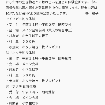
にした海の生き物達との触れ合いを通じた体験企画です。昨年
同様今年も茨木家中出張番屋を中心に開催します。開催内容は
祝津たなげ会HPより随時公表いたします。 ⑪「親子
でイソガニ釣り体験」
・受 付 午前１１時～午後２時 随時受付
・会 場 メイン会場前浜（荒天の場合中止）
・対象者 小学生以下の親子
・料 金 ５００円
・参加賞 ホタテ焼き１枚プレゼント
⑫「ホタテ釣り体験」
・受 付 午前１１時～午後２時 随時受付
・会 場 メイン会場
・対象者 小学生以下
・料 金 ５００円
・参加賞 ホタテ焼き１枚プレゼント
⑬「ホタテ 食育体験」
・受 付 午後１時～ 随時受付
・会 場 メイン会場
・対象者 小学生以下