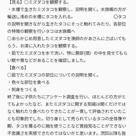
【見る】○ミズダコを観察する。
・水槽で生きたミズタコを観察し、説明を聞く。水族館の方が
輸送し浅めの水槽にタコを入れる。 〇タコ
の説明を聞きながら生きたタコにそっと触れてみたり、各部位
の特徴の観察を行いタコは水族館へ
○あらかじめ用意したミズダコを漁師のかあさんにさばいても
らう、お湯に入れたタコを観察する。
・茹でたミズダコを水で洗い、特に胴部(頭）の中を見せてもら
い鰓や胃などがあることを確認しました。
【食べる】
○茹でたミズダコの部位についての説明を聞く。
・色々な部位を食べる
・刺身をつくる
終了後に子供たちにアンケート調査を行い、ほとんどの方がと
てもよかったなど、またミズダコに関する知識は聞くだけでは
なく触れたり食べたりできたことが一貫して評価されていたこ
とも印象的でした。切り身として売られているタコの全体像や
脚、タコを獲るのに箱を使うことなど普段知ることができない
不思議さを実感できたのではないかと思います。次回以降も皆