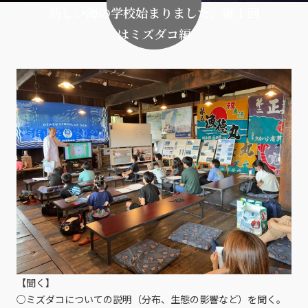
新しい海の学校始まりました。第１回
はミズダコ編
【聞く】
○ミズダコについての説明（分布、生態の影響など）を聞く。