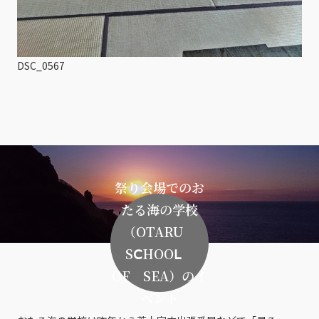
DSC_0567
祭り会場でのお
たる海の学校
（OTARU
SⅭHOOⅬ
ОF SEA）のイ
ベント