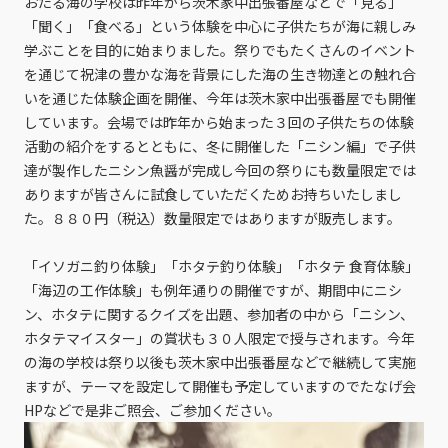
おたる海の学校は昨年から茨木家中出張番屋などで「見る」
「聞く」「食べる」という体験を中心に子供たちが海に親しみ
学ぶことを目的に始まりました。祭りでもたくさんのイベント
を通じて祝津の豊かな海を背景にした海の生き物達との触れ合
いを通じた体験企画を開催、今年は茨木家中出張番屋でも開催
しています。会場では昨年から始まった３回の子供たちの体験
活動の紹介をするとともに、冬に開催した「ニシン編」で子供
達が製作したニシン魚醤が完成し今回の祭りにも数量限定では
ありますが皆さんに試食していただくためお持ちいたしまし
た。８８０円（税込）数量限定ではありますが販売します。
「イソガニ釣り体験」「ホタテ釣り体験」「ホタテ 食育体験」
「海辺の工作体験」も例年通りの開催ですが、期間中にニシ
ン、ホタテに関するクイズを出題、参加者の中から「ニシン、
ホタテマイスター」の賞状も３０人限定で授与されます。今年
の海の学校は祭り以後も茨木家中出張番屋などで継続して実施
ますが、テーマを設定して開催も予定していますのでたなげ会
HPなどで是非ご照会、ご参加ください。