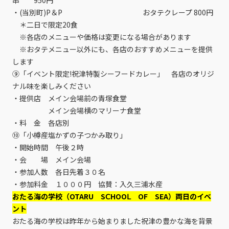
串 950円
・(当別町)P＆P おタテクレープ 800円
＊二日で限定20食
※各店のメニューや価格は変更になる場合があります
※おタテメニュー以外にも、各店のおすすめメニューを提供
します
⑨「イベント限定!祝津特製シーフードカレー」 各店のオリジ
ナル味を楽しみください
・提供店 メイン会場前の青塚食堂
メイン会場横のマリーナ食堂
・料 金 各店別
⑩「小樽産塩かずの子つかみ取り」
・開始時間 午後２時
・会 場 メイン会場
・参加人数 各日先着３０名
・参加料金 １０００円 協賛：入久三浦水産
おたる海の学校（OTARU SⅭHOOⅬ ОF SEA）両日のイベ
ント
おたる海の学校は昨年から始まりました祝津の豊かな海を背景