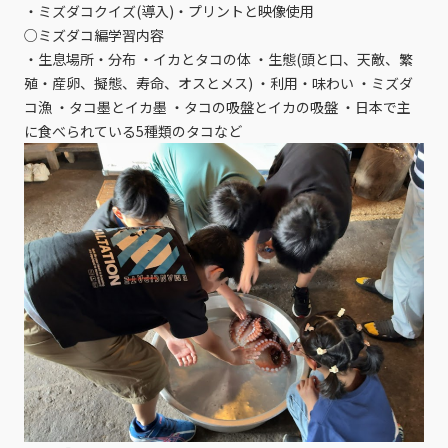
・ミズダコクイズ(導入)・プリントと映像使用
○ミズダコ編学習内容
・生息場所・分布 ・イカとタコの体 ・生態(頭と口、天敵、繁
殖・産卵、擬態、寿命、オスとメス) ・利用・味わい ・ミズダ
コ漁 ・タコ墨とイカ墨 ・タコの吸盤とイカの吸盤 ・日本で主
に食べられている5種類のタコなど