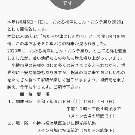
です
本年は6月6日・7日に「おたる祝津にしん・おタテ祭り2026」
として開催致します。
本祭は2009年に「おたる祝津にしん祭り」として第1回目を開
催、この年およそ６０年ぶりの群来が見られました。
2023年に「おたる祝津にしん・おタテ祭り」として名称を変更
しましたが、若い漁師たちの参加も増え盛り上がっています。
小樽市民の皆様をはじめ多くの皆さまに支えられながら、世
界的に不安な情勢もありますが、祝津の海に来ておいしいもの
をたくさん食べて家族が楽しく過ごせますよう、物価高を乗り
越え、今年もやります。ご期待下さい。
開 催 要 項
１．開催日時 令和７年６月６日（土）と６月７日（日）
午前１０時～午後４時頃まで
（メイン会場の時間です）
２．場 所 小樽市祝津地区並びに観光船航路
メイン会場は祝津前浜（おたる水族館下）