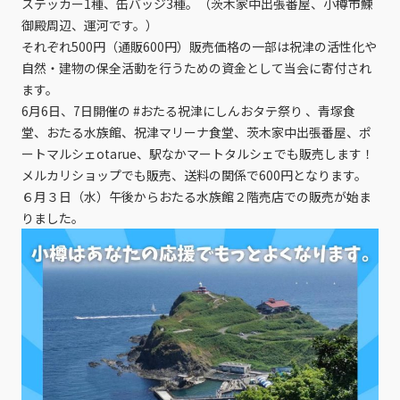
ステッカー1種、缶バッジ3種。（茨木家中出張番屋、小樽市鰊
御殿周辺、運河です。）
それぞれ500円（通販600円）販売価格の一部は祝津の活性化や
自然・建物の保全活動を行うための資金として当会に寄付され
ます。
6月6日、7日開催の #おたる祝津にしんおタテ祭り 、青塚食
堂、おたる水族館、祝津マリーナ食堂、茨木家中出張番屋、ポ
ートマルシェotarue、駅なかマートタルシェでも販売します！
メルカリショップでも販売、送料の関係で600円となります。
６月３日（水）午後からおたる水族館２階売店での販売が始ま
りました。