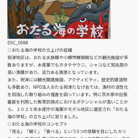
DSC_0588
◇おたる海の学校の立上げの経緯
祝津地区は、おたる水族館や小樽市鰊御殿などの観光施設が多
数ありますが、水産業でもホタテやウニ、シャコなど知名度の
高い漁獲があり、活力ある漁港となっています。
また、祝津には観光関連施設、アクティビティ、歴史的建造物
も多数あり、NPO法人おたる祝津たなげ会では、漁村の活性化
を目指した取り組みの推進を図っています。特に茨木家中出張
番屋を利用した教育的視点におけるポテンシャルが高いことか
ら、２０２５年水産庁の海業のモデル地区に選定され「おたる
海の学校」の立ち上げに至りました。
◇おたる海の学校のコンセプト
「見る」「聞く」「食べる」という3つの体験を柱にしたカリ