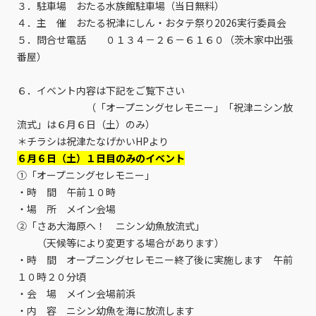
３．駐車場 おたる水族館駐車場（当日無料）
４．主 催 おたる祝津にしん・おタテ祭り2026実行委員会
５．問合せ電話 ０１３４－２６－６１６０（茨木家中出張
番屋）
６．イベント内容は下記をご覧下さい
（「オープニングセレモニー」「祝津ニシン放
流式」は６月６日（土）のみ）
＊チラシは祝津たなげかいHPより
６月６日（土）１日目のみのイベント
①「オープニングセレモニー」
・時 間 午前１０時
・場 所 メイン会場
②「さあ大海原へ！ ニシン幼魚放流式」
（天候等により変更する場合があります）
・時 間 オープニングセレモニー終了後に実施します 午前
１０時２０分頃
・会 場 メイン会場前浜
・内 容 ニシン幼魚を海に放流します