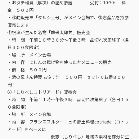
・おタテ稚貝（解凍）の詰め放題 受付：10:30~ 料
金 ５００円
・移動販売車「タルシェ号」がメイン会場で、後志産品を持参
販売します
⑥祝津が生んだ名物「群来太郎丼」販売会
・時 間 午前１０時３０分～午後３時 品切れ次第終了（各
日３００食限定）
・場 所 メイン会場
・内 容 にしんの揚げ物を使った丼メニューの販売
・価 格 ５００円
・浜の母さん特製 おタテ汁 ５００円 セットでお得８００
円！
⑦「しりべしコトリアード」販売会
・時 間 午前１１時～午後３時 品切れ次第終了（各日１５
０食限定）
・場 所 メイン会場
・内 容 フランスブルターニュの郷土料理cotriade（コトリ
アード）をベースに
後志（しりべし）地域の素材を存分に生