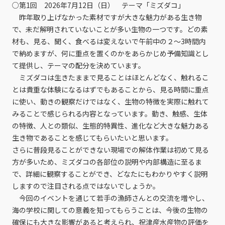
○第1回 2026年7月12日（日） テーマ「ミズダコ」
昨年取り上げなかった素材ですが大きな魅力がある生き物
で、未だ解明されていないことが多い生物の一つです。どの素
材も、見る、聞く、食べるは変えないで午前中の２～3時間内
で納めますが、何に重点を置くのかをあらかじめ予備知識とし
て提供し、テーマの配分を決めています。
ミズダコは生きたままで見ることはほとんどなく、触れるこ
とは貴重な体験になるはずでもあることから、見る時間に重点
に使い、動きの観察だけではなく、生物の特徴を実際に触れて
みることで感じられる内容となっています。動き、触感、生体
の特徴、人との類似、生態的特異性、進化など大きな魅力ある
生き物であることを感じてもらいたいと思います。
さらに普段見ることができない現場での解体作業は初めて見る
方が多いため、ミズダコの各部位の説明や内部構造に至るま
で、詳細に観察することができ、どなたにもわかりやすく説明
しますので注目される点ではないでしょうか。
今回のイベントを通じて若手の漁師さんとの交流を増やし、
海の学校に関しての意義を知ってもらうことは、今後の生物の
確保にも大きな影響があると考えられ、祝津産水産物の評価を