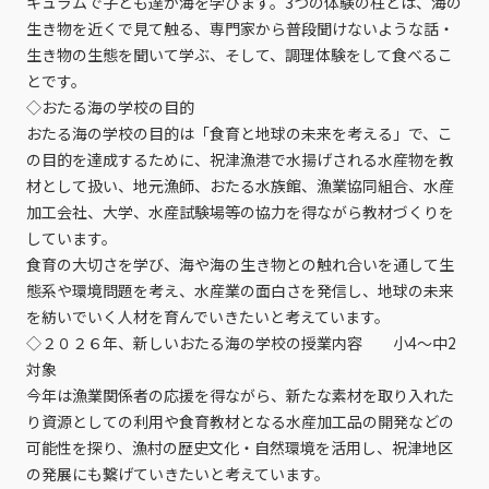
キュラムで子ども達が海を学びます。3つの体験の柱とは、海の
生き物を近くで見て触る、専門家から普段聞けないような話・
生き物の生態を聞いて学ぶ、そして、調理体験をして食べるこ
とです。
◇おたる海の学校の目的
おたる海の学校の目的は「食育と地球の未来を考える」で、こ
の目的を達成するために、祝津漁港で水揚げされる水産物を教
材として扱い、地元漁師、おたる水族館、漁業協同組合、水産
加工会社、大学、水産試験場等の協力を得ながら教材づくりを
しています。
食育の大切さを学び、海や海の生き物との触れ合いを通して生
態系や環境問題を考え、水産業の面白さを発信し、地球の未来
を紡いでいく人材を育んでいきたいと考えています。
◇２０２６年、新しいおたる海の学校の授業内容 小4～中2
対象
今年は漁業関係者の応援を得ながら、新たな素材を取り入れた
り資源としての利用や食育教材となる水産加工品の開発などの
可能性を探り、漁村の歴史文化・自然環境を活用し、祝津地区
の発展にも繋げていきたいと考えています。