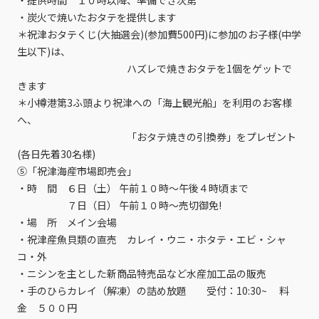
・提供時間 １０時以降、準備でき次第
・炭火で焼いたおタテを提供します
＊祝津おタテくじ(大抽選会)(参加費500円)に参加のお子様(中学
生以下)は、
ハズレで焼きおタテを1個をゲットで
きます
＊小樽港第3ふ頭より祝津への「海上観光船」を利用のお客様
へ、
「おタテ焼きの引換券」をプレゼント
(各日先着30名様)
⑤「祝津海産市場即売会」
・時 間 ６日（土） 午前１０時～午後４時頃まで
７日（日） 午前１０時～売切御免!
・場 所 メイン会場
・祝津産魚貝類の直売 カレイ・ウニ・ホタテ・エビ・シャ
コ・外
・ニシンを主とした新商品特売品など水産加工品の販売
・手のひらカレイ（解凍）の詰め放題 受付：10:30~ 料
金 ５００円