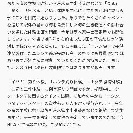
おたる海の学校は昨年から茨木家中出張番屋などで「見る」
「聞く」「食べる」という体験を中心に子供たちが海に親しみ
学ぶことを目的に始まりました。祭りでもたくさんのイベント
を通じて祝津の豊かな海を背景にした海の生き物達との触れ合
いを通じた体験企画を開催、今年は茨木家中出張番屋でも開催
しています。会場では昨年から始まった３回の子供たちの体験
活動の紹介をするとともに、冬に開催した「ニシン編」で子供
達が製作したニシン魚醤が完成し今回の祭りにも数量限定では
ありますが皆さんに試食していただくためお持ちいたしまし
た。８８０円（税込）数量限定ではありますが販売します。
「イソガニ釣り体験」「ホタテ釣り体験」「ホタテ 食育体験」
「海辺の工作体験」も例年通りの開催ですが、期間中にニシ
ン、ホタテに関するクイズを出題、参加者の中から「ニシン、
ホタテマイスター」の賞状も３０人限定で授与されます。今年
の海の学校は祭り以後も茨木家中出張番屋などで継続して実施
ますが、テーマを設定して開催も予定していますのでたなげ会
HPなどで是非ご照会、ご参加ください。